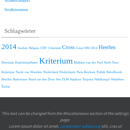
Straßenradsport
Straßenrennen
Schlagwörter
2014
Cross
Heerlen
Aachen
Belgien
CDU
Criterium
Cross WM 2014
Kriterium
Herentals
Kopfsteinpflaster
Mathieu van der Poel
Nach-Tour-
Kriterium
Nacht van Woerden
Niederland
Niederlande
Paris-Roubaix
Politik
RaboRonde
Heerlen
Radrennen
Rund um den Dom
Ster ZLM
Stiphout
Terpstra
Wahlkampf
Walsleben
Štybar
This text can be changed from the Miscellaneous section of the settings
page.
Lorem ipsum
dolor sit amet,
consectetur adipiscing
elit, cras ut