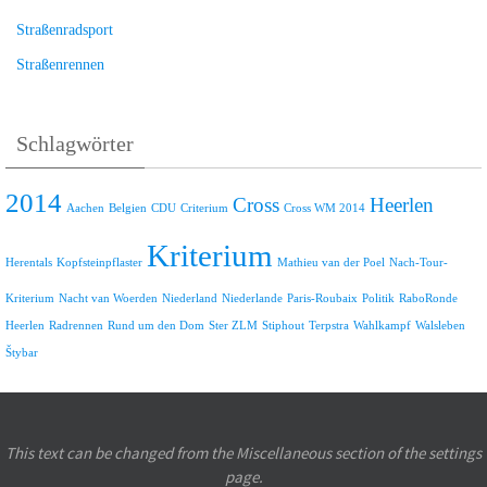
Straßenradsport
Straßenrennen
Schlagwörter
2014
Cross
Heerlen
Aachen
Belgien
CDU
Criterium
Cross WM 2014
Kriterium
Herentals
Kopfsteinpflaster
Mathieu van der Poel
Nach-Tour-
Kriterium
Nacht van Woerden
Niederland
Niederlande
Paris-Roubaix
Politik
RaboRonde
Heerlen
Radrennen
Rund um den Dom
Ster ZLM
Stiphout
Terpstra
Wahlkampf
Walsleben
Štybar
This text can be changed from the Miscellaneous section of the settings
page.