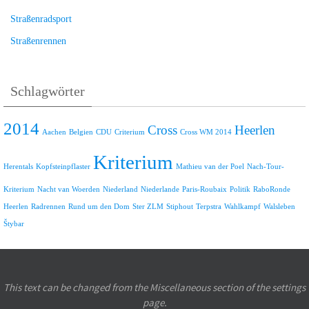
Straßenradsport
Straßenrennen
Schlagwörter
2014
Cross
Heerlen
Aachen
Belgien
CDU
Criterium
Cross WM 2014
Kriterium
Herentals
Kopfsteinpflaster
Mathieu van der Poel
Nach-Tour-
Kriterium
Nacht van Woerden
Niederland
Niederlande
Paris-Roubaix
Politik
RaboRonde
Heerlen
Radrennen
Rund um den Dom
Ster ZLM
Stiphout
Terpstra
Wahlkampf
Walsleben
Štybar
This text can be changed from the Miscellaneous section of the settings
page.