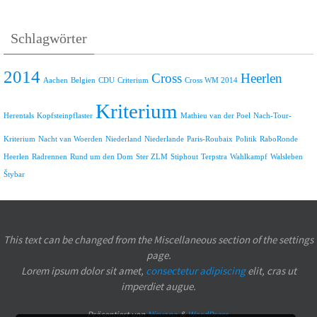
Schlagwörter
2014
Cross
Heerlen
Aachen
Belgien
CDU
Criterium
Cross WM 2014
Kriterium
Herentals
Kopfsteinpflaster
Mathieu van der Poel
Nach-Tour-
Kriterium
Nacht van Woerden
Niederland
Niederlande
Paris-Roubaix
Politik
RaboRonde
Heerlen
Radrennen
Rund um den Dom
Ster ZLM
Stiphout
Terpstra
Wahlkampf
Walsleben
Štybar
This text can be changed from the Miscellaneous section of the settings
page.
Lorem ipsum
dolor sit amet,
consectetur adipiscing
elit, cras ut
imperdiet augue.
Präsentiert von
Nirvana
&
WordPress.