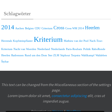
Schlagwörter
2014
Cross
Heerlen
Aachen
Belgien
CDU
Criterium
Cross WM 2014
Kriterium
Herentals
Kopfsteinpflaster
Mathieu van der Poel
Nach-Tour-
Kriterium
Nacht van Woerden
Niederland
Niederlande
Paris-Roubaix
Politik
RaboRonde
Heerlen
Radrennen
Rund um den Dom
Ster ZLM
Stiphout
Terpstra
Wahlkampf
Walsleben
Štybar
This text can be changed from the Miscellaneous section of the settings
page.
Lorem ipsum
dolor sit amet,
consectetur adipiscing
elit, cras ut
imperdiet augue.
Präsentiert von
Nirvana
&
WordPress.