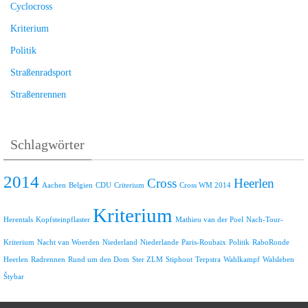
Cyclocross
Kriterium
Politik
Straßenradsport
Straßenrennen
Schlagwörter
2014
Cross
Heerlen
Aachen
Belgien
CDU
Criterium
Cross WM 2014
Kriterium
Herentals
Kopfsteinpflaster
Mathieu van der Poel
Nach-Tour-
Kriterium
Nacht van Woerden
Niederland
Niederlande
Paris-Roubaix
Politik
RaboRonde
Heerlen
Radrennen
Rund um den Dom
Ster ZLM
Stiphout
Terpstra
Wahlkampf
Walsleben
Štybar