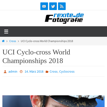
Zum
Inhalt
springen
Start
Cross
UCI Cyclo-cross World Championships 2018
UCI Cyclo-cross World
Championships 2018
,
admin
14. März 2018
Cross
Cyclocross