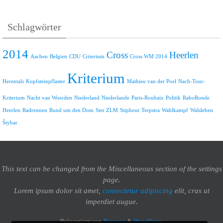
Schlagwörter
2014
Cross
Heerlen
Aachen
Belgien
CDU
Criterium
Cross WM 2014
Kriterium
Herentals
Kopfsteinpflaster
Mathieu van der Poel
Nach-Tour-
Kriterium
Nacht van Woerden
Niederland
Niederlande
Paris-Roubaix
Politik
RaboRonde
Heerlen
Radrennen
Rund um den Dom
Ster ZLM
Stiphout
Terpstra
Wahlkampf
Walsleben
Štybar
This text can be changed from the Miscellaneous section of the settings
page.
Lorem ipsum
dolor sit amet,
consectetur adipiscing
elit, cras ut
imperdiet augue.
Präsentiert von
Nirvana
&
WordPress.