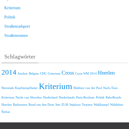
Kriterium
Politik
Straßenradsport
Straßenrennen
Schlagwörter
2014
Cross
Heerlen
Aachen
Belgien
CDU
Criterium
Cross WM 2014
Kriterium
Herentals
Kopfsteinpflaster
Mathieu van der Poel
Nach-Tour-
Kriterium
Nacht van Woerden
Niederland
Niederlande
Paris-Roubaix
Politik
RaboRonde
Heerlen
Radrennen
Rund um den Dom
Ster ZLM
Stiphout
Terpstra
Wahlkampf
Walsleben
Štybar