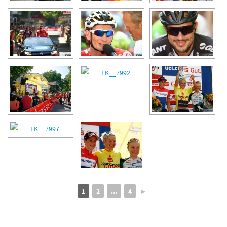
1
2
...
4
►