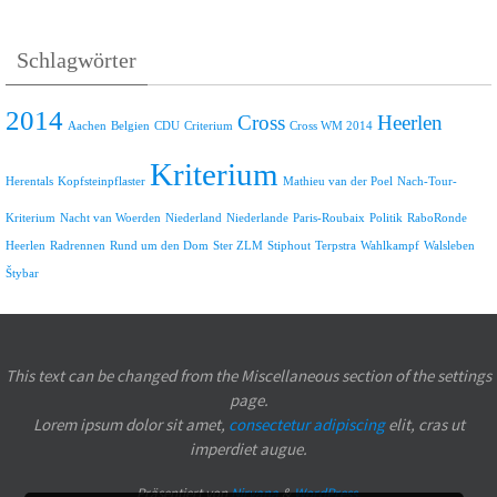
Schlagwörter
2014
Cross
Heerlen
Aachen
Belgien
CDU
Criterium
Cross WM 2014
Kriterium
Herentals
Kopfsteinpflaster
Mathieu van der Poel
Nach-Tour-
Kriterium
Nacht van Woerden
Niederland
Niederlande
Paris-Roubaix
Politik
RaboRonde
Heerlen
Radrennen
Rund um den Dom
Ster ZLM
Stiphout
Terpstra
Wahlkampf
Walsleben
Štybar
This text can be changed from the Miscellaneous section of the settings
page.
Lorem ipsum
dolor sit amet,
consectetur adipiscing
elit, cras ut
imperdiet augue.
Präsentiert von
Nirvana
&
WordPress.