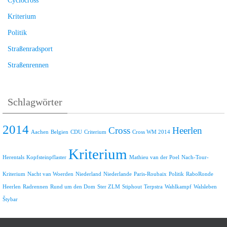
Cyclocross
Kriterium
Politik
Straßenradsport
Straßenrennen
Schlagwörter
2014
Cross
Heerlen
Aachen
Belgien
CDU
Criterium
Cross WM 2014
Kriterium
Herentals
Kopfsteinpflaster
Mathieu van der Poel
Nach-Tour-
Kriterium
Nacht van Woerden
Niederland
Niederlande
Paris-Roubaix
Politik
RaboRonde
Heerlen
Radrennen
Rund um den Dom
Ster ZLM
Stiphout
Terpstra
Wahlkampf
Walsleben
Štybar