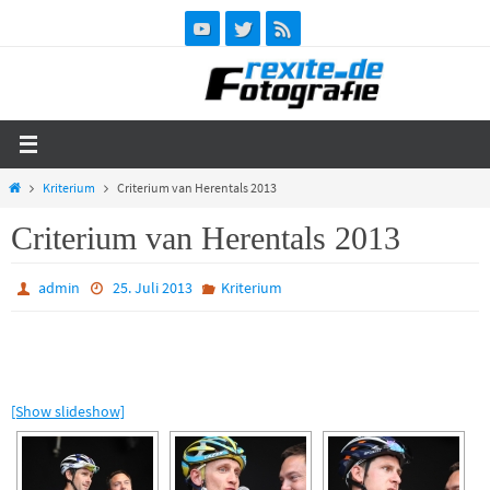
Zum
Inhalt
springen
Start
Kriterium
Criterium van Herentals 2013
Criterium van Herentals 2013
admin
25. Juli 2013
Kriterium
[Show slideshow]