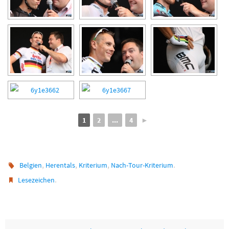
1
2
...
4
►
,
,
,
.
Belgien
Herentals
Kriterium
Nach-Tour-Kriterium
.
Lesezeichen