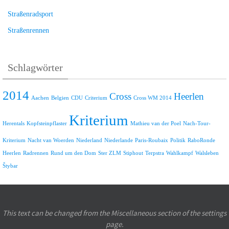
Straßenradsport
Straßenrennen
Schlagwörter
2014
Cross
Heerlen
Aachen
Belgien
CDU
Criterium
Cross WM 2014
Kriterium
Herentals
Kopfsteinpflaster
Mathieu van der Poel
Nach-Tour-
Kriterium
Nacht van Woerden
Niederland
Niederlande
Paris-Roubaix
Politik
RaboRonde
Heerlen
Radrennen
Rund um den Dom
Ster ZLM
Stiphout
Terpstra
Wahlkampf
Walsleben
Štybar
This text can be changed from the Miscellaneous section of the settings
page.