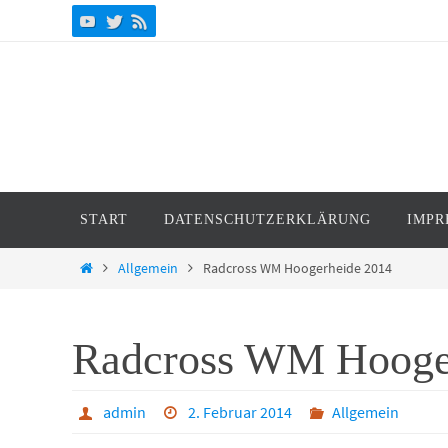
Zum
Inhalt
springen
Zum
START
DATENSCHUTZERKLÄRUNG
IMPR
Inhalt
springen
Start
Allgemein
Radcross WM Hoogerheide 2014
Radcross WM Hooge
admin
2. Februar 2014
Allgemein