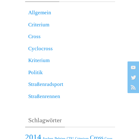
Allgemein
Criterium
Cross
Cyclocross
Kriterium
Politik
Straßenradsport
Straßenrennen
Schlagwörter
2014
Cross
Aachen
Belgien
CDU
Criterium
Cross