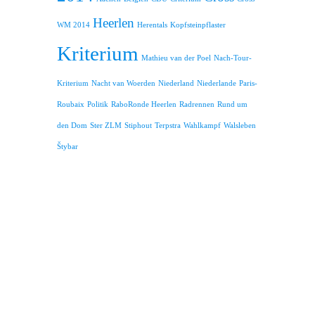
Heerlen
WM 2014
Herentals
Kopfsteinpflaster
Kriterium
Mathieu van der Poel
Nach-Tour-
Kriterium
Nacht van Woerden
Niederland
Niederlande
Paris-
Roubaix
Politik
RaboRonde Heerlen
Radrennen
Rund um
den Dom
Ster ZLM
Stiphout
Terpstra
Wahlkampf
Walsleben
Štybar