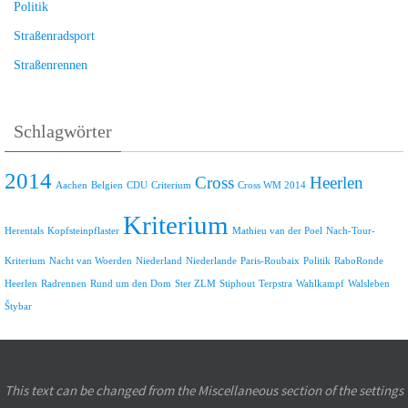
Politik
Straßenradsport
Straßenrennen
Schlagwörter
2014
Cross
Heerlen
Aachen
Belgien
CDU
Criterium
Cross WM 2014
Kriterium
Herentals
Kopfsteinpflaster
Mathieu van der Poel
Nach-Tour-
Kriterium
Nacht van Woerden
Niederland
Niederlande
Paris-Roubaix
Politik
RaboRonde
Heerlen
Radrennen
Rund um den Dom
Ster ZLM
Stiphout
Terpstra
Wahlkampf
Walsleben
Štybar
This text can be changed from the Miscellaneous section of the settings