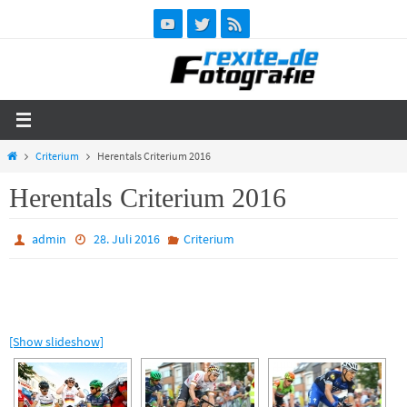
Zum
Inhalt
springen
Start
Criterium
Herentals Criterium 2016
Herentals Criterium 2016
admin
28. Juli 2016
Criterium
[Show slideshow]